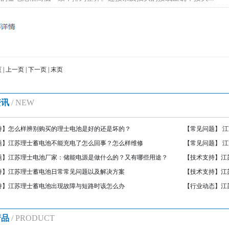
页
|
上一页
|
下一页
|
末页
资讯
/ NEW
持】
怎么样辨别购买的理士电池是好的还是坏的？
【常见问题】
江
题】
江苏理士蓄电池不能充电了怎么回事？怎么样维修
【常见问题】
江
题】
江苏理士电池厂家：储能电源是做什么的？又有哪些用途？
知识
【技术支持】
江
持】
江苏理士蓄电池日常常见问题以及解决方案
【技术支持】
江
持】
江苏理士蓄电池出现故障与短路时该怎么办
【行业动态】
江
产品
/ PRODUCT